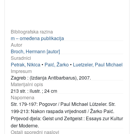
Bibliografska razina
m – omeđena publikacija
Autor
Broch, Hermann [autor]
Suradnici
Petrak, Nikica
•
Paić, Žarko
•
Luetzeler, Paul Michael
Impresum
Zagreb : (Izdanja Antibarbarus), 2007.
Materijalni opis
213 str. : ilustr. ; 24 cm
Napomena
Str. 179-197: Pogovor / Paul Michael Lützeler. Str.
199-213: Nakon raspada vrijednosti / Žarko Paić.
Prijevod djela: Geist und Zeitgeist : Essays zur Kultur
der Moderne.
Ostali sporedni naslovi