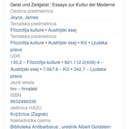
Geist und Zeitgeist : Essays zur Kultur der Moderne
Osobna predmetnica
Joyce, James
Tematska predmetnica
Filozofija kulture
•
Austrijski esej
Tematska predmetnica
Filozofija kulture
•
Austrijski esej
•
Kič
•
Ljudska
prava
UDK
130.2 – Filozofija kulture
•
821.112.2(436)-4 –
Austrijski esej
•
7.067.6 – Kič
•
342.7 – Ljudska
prava
Jezik teksta
hrv – hrvatski
ISBN
9532490336
Jedinica HAZU
Knjižnica (Zagreb)
Nakladnička cjelina
Biblioteka Antibarbarus ; urednik Albert Goldstein