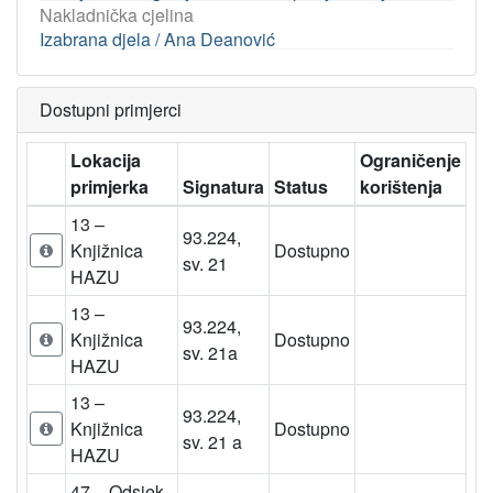
Nakladnička cjelina
Izabrana djela / Ana Deanović
Dostupni primjerci
Lokacija
Ograničenje
primjerka
Signatura
Status
korištenja
13 –
93.224,
Knjižnica
Dostupno
sv. 21
HAZU
13 –
93.224,
Knjižnica
Dostupno
sv. 21a
HAZU
13 –
93.224,
Knjižnica
Dostupno
sv. 21 a
HAZU
47 – Odsjek