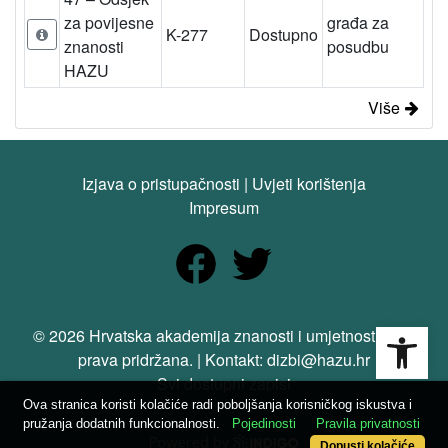
za povijesne
građa za
K-277
Dostupno
znanosti
posudbu
HAZU
Više
Izjava o pristupačnosti
|
Uvjeti korištenja
Impresum
Open
© 2026 Hrvatska akademija znanosti i umjetnosti. Sva
prava pridržana. | Kontakt: dizbi@hazu.hr
Svi dostupni zapisi
Ova stranica koristi kolačiće radi poboljšanja korisničkog iskustva i
pružanja dodatnih funkcionalnosti.
Pojedinosti
Pravila privatnosti
Dopusti kolačiće