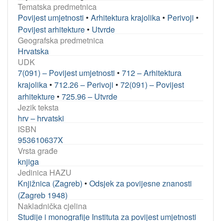
Tematska predmetnica
Povijest umjetnosti
•
Arhitektura krajolika
•
Perivoji
•
Povijest arhitekture
•
Utvrde
Geografska predmetnica
Hrvatska
UDK
7(091) – Povijest umjetnosti
•
712 – Arhitektura
krajolika
•
712.26 – Perivoji
•
72(091) – Povijest
arhitekture
•
725.96 – Utvrde
Jezik teksta
hrv – hrvatski
ISBN
953610637X
Vrsta građe
knjiga
Jedinica HAZU
Knjižnica (Zagreb)
•
Odsjek za povijesne znanosti
(Zagreb 1948)
Nakladnička cjelina
Studije i monografije Instituta za povijest umjetnosti