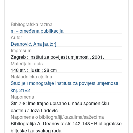
Bibliografska razina
m – omeđena publikacija
Autor
Deanović, Ana [autor]
Impresum
Zagreb : Institut za povijest umjetnosti, 2001.
Materijalni opis
148 str. : ilustr. ; 28 cm
Nakladnička cjelina
Studije i monografije Instituta za povijest umjetnosti ;
knj. 21=2
Napomena
Str. 7-8: Ime trajno upisano u našu spomeničku
baštinu / Joža Ladović.
Napomena o bibliografiji/kazalima/sažecima
Bibliografija A. Deanović: str. 142-148
•
Bibliografske
bilješke iza svakog rada