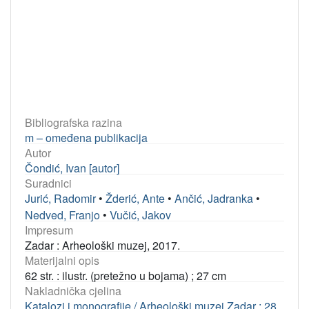
Bibliografska razina
m – omeđena publikacija
Autor
Čondić, Ivan [autor]
Suradnici
Jurić, Radomir
•
Žderić, Ante
•
Ančić, Jadranka
•
Nedved, Franjo
•
Vučić, Jakov
Impresum
Zadar : Arheološki muzej, 2017.
Materijalni opis
62 str. : ilustr. (pretežno u bojama) ; 27 cm
Nakladnička cjelina
Katalozi i monografije / Arheološki muzej Zadar ; 28