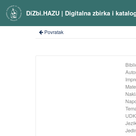
DiZbi.HAZU | Digitalna zbirka i katal
Povratak
Bibli
Auto
Impr
Mater
Nakl
Nap
Tema
UDK
Jezik
Jedi