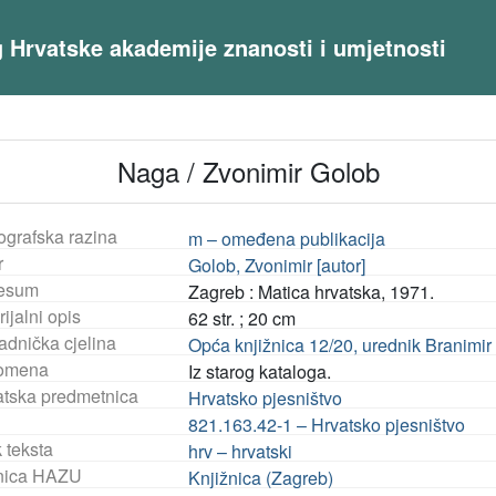
og Hrvatske akademije znanosti i umjetnosti
Naga / Zvonimir Golob
ografska razina
m – omeđena publikacija
r
Golob, Zvonimir [autor]
esum
Zagreb : Matica hrvatska, 1971.
ijalni opis
62 str. ; 20 cm
adnička cjelina
Opća knjižnica 12/20, urednik Branimir 
omena
Iz starog kataloga.
tska predmetnica
Hrvatsko pjesništvo
821.163.42-1 – Hrvatsko pjesništvo
 teksta
hrv – hrvatski
nica HAZU
Knjižnica (Zagreb)