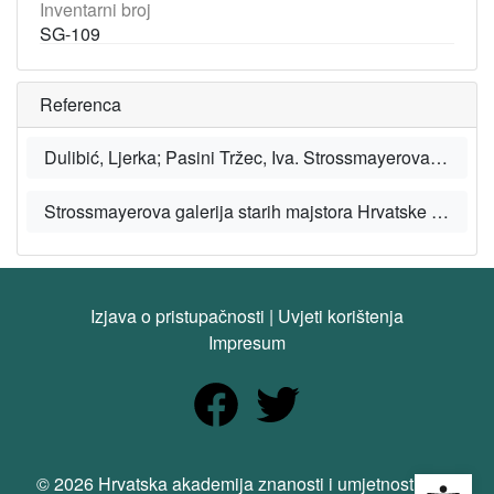
Inventarni broj
SG-109
Referenca
Dulibić, Ljerka; Pasini Tržec, Iva. Strossmayerova zbirka starih majstora. Zagreb: HAZU, 2018.
Strossmayerova galerija starih majstora Hrvatske akademije znanosti i umjetnosti [mrežno mjesto/web sites], HAZU.
Izjava o pristupačnosti
|
Uvjeti korištenja
Impresum
Open
© 2026 Hrvatska akademija znanosti i umjetnosti. Sva