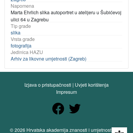
Napomena
Marta Ehrlich slika autoportret u atelijeru u Šubićevoj
ulici 64 u Zagrebu
Tip građe
slika
Vrsta građe
fotografija
Jedinica HAZU
Arhiv za likovne umjetnosti (Zagreb)
Izjava o pristupačnosti
|
Uvjeti korištenja
Impresum
Open
© 2026 Hrvatska akademija znanosti i umjetnosti. Sva