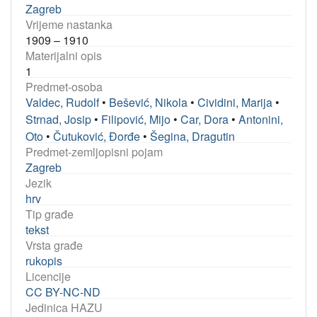
Zagreb
Vrijeme nastanka
1909 – 1910
Materijalni opis
1
Predmet-osoba
Valdec, Rudolf
•
Bešević, Nikola
•
Cividini, Marija
•
Strnad, Josip
•
Filipović, Mijo
•
Car, Dora
•
Antonini,
Oto
•
Čutuković, Đorđe
•
Šegina, Dragutin
Predmet-zemljopisni pojam
Zagreb
Jezik
hrv
Tip građe
tekst
Vrsta građe
rukopis
Licencije
CC BY-NC-ND
Jedinica HAZU