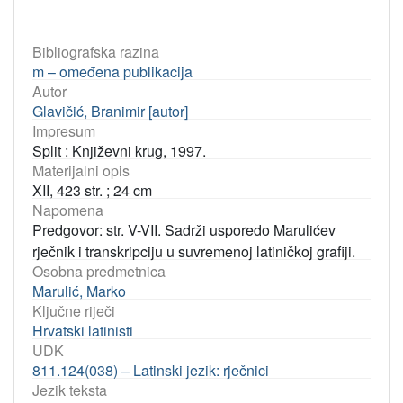
Bibliografska razina
m – omeđena publikacija
Autor
Glavičić, Branimir [autor]
Impresum
Split : Književni krug, 1997.
Materijalni opis
XII, 423 str. ; 24 cm
Napomena
Predgovor: str. V-VII. Sadrži usporedo Marulićev
rječnik i transkripciju u suvremenoj latiničkoj grafiji.
Osobna predmetnica
Marulić, Marko
Ključne riječi
Hrvatski latinisti
UDK
811.124(038) – Latinski jezik: rječnici
Jezik teksta