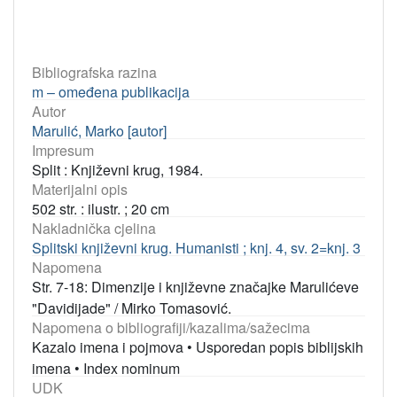
Bibliografska razina
m – omeđena publikacija
Autor
Marulić, Marko [autor]
Impresum
Split : Književni krug, 1984.
Materijalni opis
502 str. : ilustr. ; 20 cm
Nakladnička cjelina
Splitski književni krug. Humanisti ; knj. 4, sv. 2=knj. 3
Napomena
Str. 7-18: Dimenzije i književne značajke Marulićeve
"Davidijade" / Mirko Tomasović.
Napomena o bibliografiji/kazalima/sažecima
Kazalo imena i pojmova
•
Usporedan popis biblijskih
imena
•
Index nominum
UDK