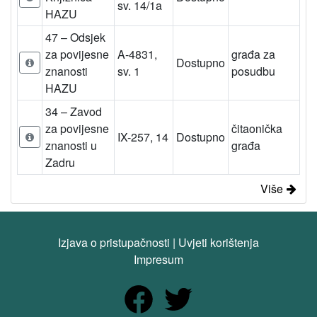
sv. 14/1a
HAZU
47 – Odsjek
za povijesne
A-4831,
građa za
Dostupno
znanosti
sv. 1
posudbu
HAZU
34 – Zavod
za povijesne
čitaonička
IX-257, 14
Dostupno
znanosti u
građa
Zadru
Više
Izjava o pristupačnosti
|
Uvjeti korištenja
Impresum