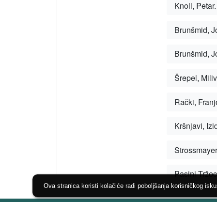
Ova stranica koristi kolačiće radi poboljšanja korisničkog isk