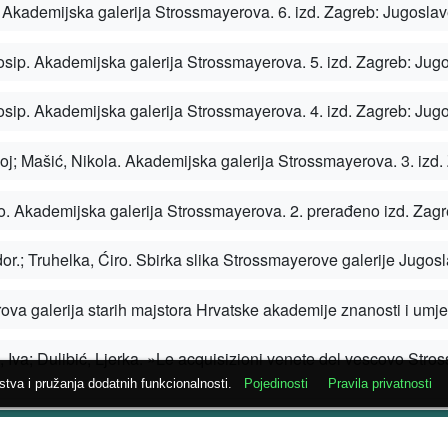
ustva i pružanja dodatnih funkcionalnosti.
Pojedinosti
Pravila privatnosti