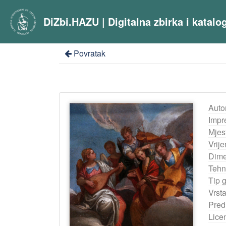
DiZbi.HAZU | Digitalna zbirka i katal
Povratak
Auto
Impr
Mjes
Vrij
Dime
Tehn
Tip 
Vrst
Pred
Lice