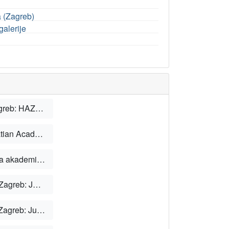
a (Zagreb)
galerije
Dulibić, Ljerka; Pasini Tržec, Iva. Strossmayerova zbirka starih majstora. Zagreb: HAZU, 2018.
Sunara, S. M.; Gržina, I. How easel paintings were made. [Zagreb: The Croatian Academy of Sciences and Arts, 2018.].
Sunara, S. M.; Gržina, I. Kako su nastajale štafelajne slike? Zagreb: Hrvatska akademija znanosti i umjetnosti, 2017.
Schneider, A. Dodatak VI. izdanju kataloga Strossmayerove galerije. 2. izd. Zagreb: Jugoslavenska akademija znanosti i umjetnosti, 1932.
Térey, Gabriel. Dodatak VI. izdanju kataloga Strossmayerove galerije slika. Zagreb: Jugoslavenska akademija znanosti i umjetnosti, 1926.