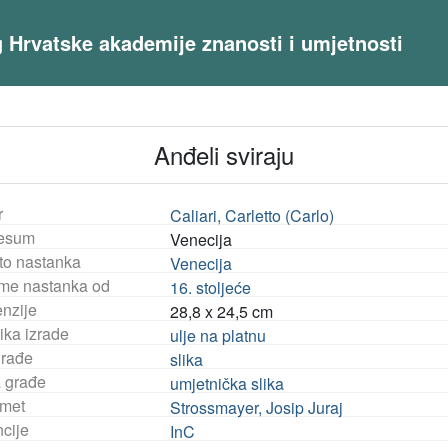
og Hrvatske akademije znanosti i umjetnosti
Anđeli sviraju
r
Caliari, Carletto (Carlo)
esum
Venecija
to nastanka
Venecija
eme nastanka od
16. stoljeće
nzije
28,8 x 24,5 cm
ika izrade
ulje na platnu
građe
slika
a građe
umjetnička slika
met
Strossmayer, Josip Juraj
ncije
InC