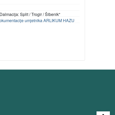
Dalmacija: Split / Trogir / Šibenik"
dokumentacije umjetnika ARLIKUM HAZU
Open