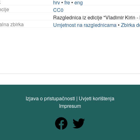
k
hrv
•
fre
•
eng
ncije
CC0
Razglednica iz edicije "Vladimir Kirin - 
alna zbirka
Umjetnost na razglednicama
•
Zbirka 
Izjava o pristupačnosti
|
Uvjeti korištenja
Impresum