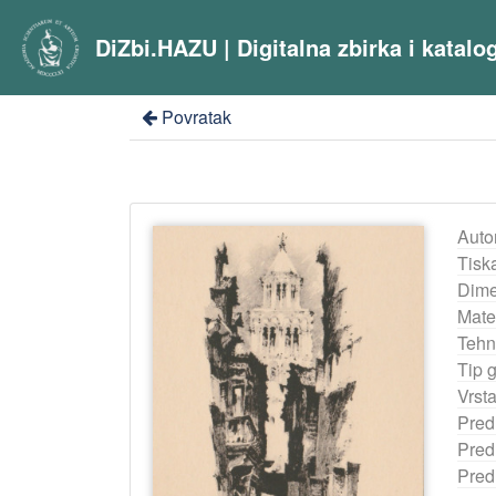
DiZbi.HAZU | Digitalna zbirka i katal
Povratak
Auto
Tisk
Dime
Mater
Tehn
Tip 
Vrst
Pred
Pred
Pred