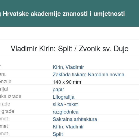
og Hrvatske akademije znanosti i umjetnosti
Vladimir Kirin: Split / Zvonik sv. Duje
r
Kirin, Vladimir
ara
Zaklada tiskare Narodnih novina
nzije
140 x 90 mm
ijal
papir
ika izrade
Litografija
građe
slika
•
tekst
a građe
razglednica
met
Sakralna arhitektura
met
Kirin, Vladimir
met
Split