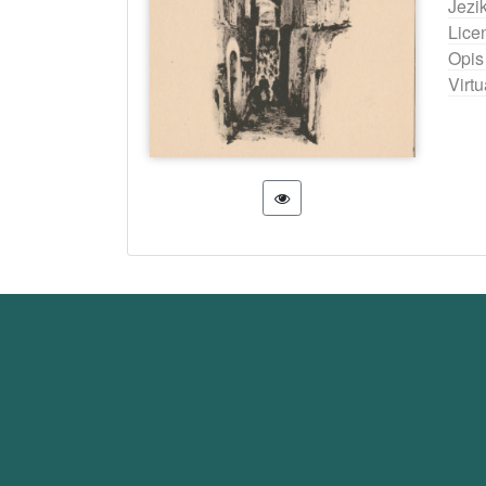
Jezi
Lice
Opis
Virtu