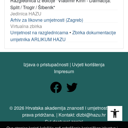
Razglednica iz edicije "Vladimir Kirin - Dalmacija:
Split / Trogir / Šibenik"
Jedinica HAZU
Arhiv za likovne umjetnosti (Zagreb)
Virtualna zbirka
Umjetnost na razglednicama
•
Zbirka dokumentacije
umjetnika ARLIKUM HAZU
Izjava o pristupačnosti
|
Uvjeti korištenja
Impresum
Open
© 2026 Hrvatska akademija znanosti i umjetnosti. Sva
prava pridržana. | Kontakt: dizbi@hazu.hr
Svi dostupni zapisi