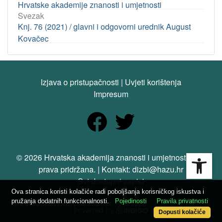
Hrvatske akademije znanosti i umjetnosti
Svezak
Knj. 76 (2021) / glavni i odgovorni urednik August
Kovačec
Izjava o pristupačnosti
|
Uvjeti korištenja
Impresum
Open
© 2026 Hrvatska akademija znanosti i umjetnosti. Sva
prava pridržana. | Kontakt: dizbi@hazu.hr
Svi dostupni zapisi
Ova stranica koristi kolačiće radi poboljšanja korisničkog iskustva i
pružanja dodatnih funkcionalnosti.
Pojedinosti
Pravila privatnosti
Dopusti kolačiće