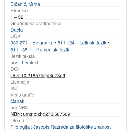
Bičanić, Mirna
Stranice
1 – 32
Geografska predmetnica
Dacia
UDK
930.271 – Epigrafika
•
811.124 – Latinski jezik
•
811.135.1 – Rumunjski jezik
Jezik teksta
hrv – hrvatski
DOI
DOI: 10.21857/mjrl3u73o9
Licencije
InC
Vrsta građe
članak
urn:NBN
NBN: urn:nbn:hr:275:587509
Dio od
Filologija : časopis Razreda za filološke znanosti