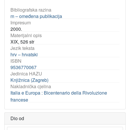
Bibliografska razina
m – omeđena publikacija
Impresum
2000.
Materijalni opis
XIX, 526 str
Jezik teksta
hrv – hrvatski
ISBN
9536770067
Jedinica HAZU
Knjižnica (Zagreb)
Nakladnička cjelina
Italia e Europa : Bicentenario della Rivoluzione
francese
Dio od