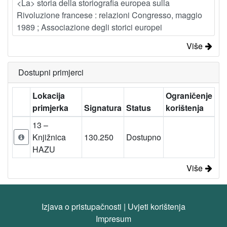
<La> storia della storiografia europea sulla
Rivoluzione francese : relazioni Congresso, maggio
1989 ; Associazione degli storici europei
Više
Dostupni primjerci
Lokacija
Ograničenje
primjerka
Signatura
Status
korištenja
13 –
Knjižnica
130.250
Dostupno
HAZU
Više
Izjava o pristupačnosti
|
Uvjeti korištenja
Impresum