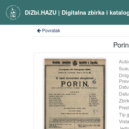
DiZbi.HAZU | Digitalna zbirka i katal
Povratak
Porin
Auto
Suau
Dirig
Prevo
Datu
Datu
Zbir
Pred
Tip 
Vrst
Jedi