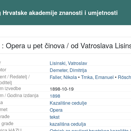
og Hrvatske akademije znanosti i umjetnosti
 : Opera u pet činova / od Vatroslava Lisi
r
Lisinski, Vatroslav
tor
Demeter, Dimitrija
ent / Redatelj /
Faller, Nikola
•
Trnka, Emanuel
•
Rösch
ditelj
m izvedbe
1898-10-19
m / Godina izdanja
1898
ka
Kazališne cedulje
met
Opera
građe
tekst
a građe
kazališna cedulja
nica HAZU
Odsjek za povijest hrvatskog kazališta