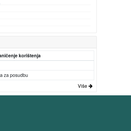
a
ničenje korištenja
a za posudbu
Više