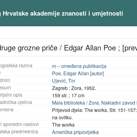
og Hrvatske akademije znanosti i umjetnosti
ruge grozne priče / Edgar Allan Poe ; [pre
ografska razina
m – omeđena publikacija
r
Poe, Edgar Allan [autor]
dnici
Ujević, Tin
esum
Zagreb : Zora, 1952.
ijalni opis
159 str. ; 17 cm
adnička cjelina
Mala biblioteka / Zora, Nakladni zavod 
omena
Prijevod djela: The works. Str. 151-157
na ovitku.
i sporedni naslovi
The works
tska predmetnica
Američka pripovijetka