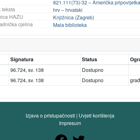
821.111(73)-32 – Američka pripovijetk
 teksta
hrv – hrvatski
nica HAZU
Knjižnica (Zagreb)
adnička cjelina
Mala biblioteka
Signatura
Status
Ogra
96.724, sv. 138
Dostupno
96.724, sv. 138
Dostupno
građ
Izjava o pristupačnosti
|
Uvjeti korištenja
Impresum