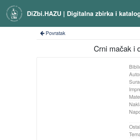
DiZbi.HAZU | Digitalna zbirka i katal
Povratak
Crni mačak i d
Bibli
Auto
Sura
Impr
Mater
Nakl
Nap
Ostal
Tema