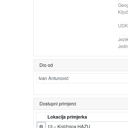
Geog
Ključ
UDK
Jezik
Jedi
Dio od
Ivan Antunović
Dostupni primjerci
Lokacija primjerka
13 – Knjižnica HAZU