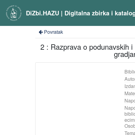
DiZbi.HAZU | Digitalna zbirka i katal
Povratak
2 : Razprava o podunavskih i
gradja
Bibli
Auto
Izda
Mater
Nap
Nap
bibli
ecim
Osob
Tema