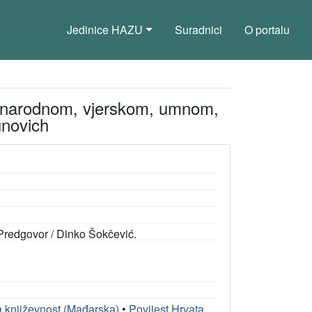
Jedinice HAZU
Suradnici
O portalu
du narodnom, vjerskom, umnom,
unovich
: Predgovor / Dinko Šokčević.
 književnost (Mađarska)
•
Povijest Hrvata