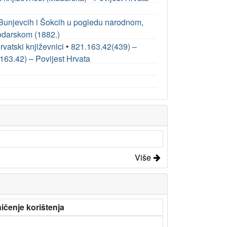
Bunjevcih i Šokcih u pogledu narodnom,
odarskom (1882.)
vatski književnici
•
821.163.42(439) –
163.42) – Povijest Hrvata
Više
ičenje korištenja