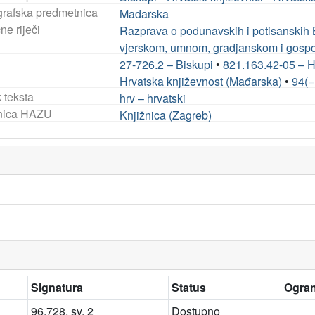
rafska predmetnica
Mađarska
ne riječi
Razprava o podunavskih i potisanskih 
vjerskom, umnom, gradjanskom i gosp
27-726.2 – Biskupi
•
821.163.42-05 – Hr
Hrvatska književnost (Mađarska)
•
94(=
 teksta
hrv – hrvatski
nica HAZU
Knjižnica (Zagreb)
Signatura
Status
Ogran
96.728, sv. 2
Dostupno