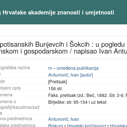
og Hrvatske akademije znanosti i umjetnosti
 potisanskih Bunjevcih i Šokcih : u pogle
nskom i gospodarskom / napisao Ivan Ant
ografska razina
m – omeđena publikacija
r
Antunović, Ivan [autor]
nje
[Pretisak]
ijalni opis
156 str.
omena
Faks. pretisak izd.: Beč, 1882. Str. 3-6
omena o
Bilješke: str. 95-154 i uz tekst
ografiji/kazalima/saž
a
na predmetnica
Antunović, Ivan
tska predmetnica
Biskupi
•
Hrvatski književnici
•
Hrvatska