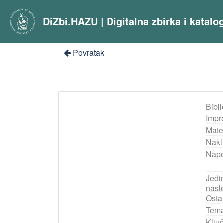
DiZbi.HAZU | Digitalna zbirka i katal
Povratak
Bibli
Impr
Mater
Nakl
Nap
Jedin
nasl
Ostal
Tema
Ključ