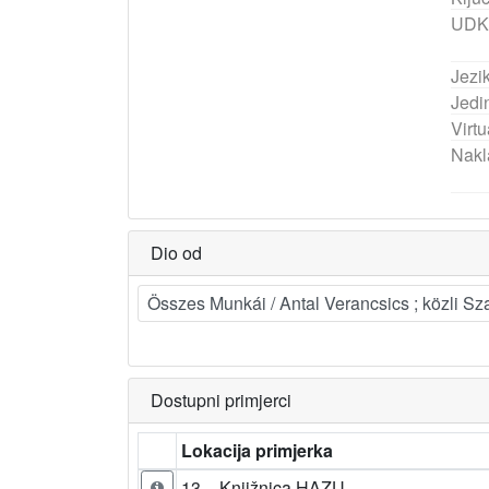
UDK
Jezik
Jedi
Virtu
Nakl
Dio od
Összes Munkái / Antal Verancsics ; közli Sz
Dostupni primjerci
Lokacija primjerka
13 – Knjižnica HAZU