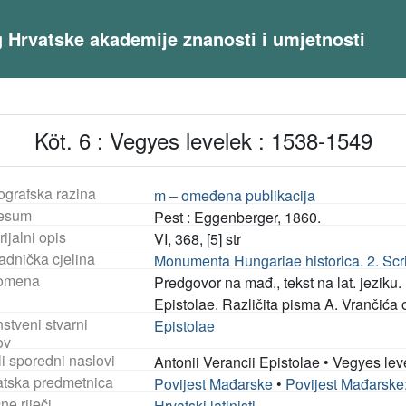
og Hrvatske akademije znanosti i umjetnosti
Köt. 6 : Vegyes levelek : 1538-1549
ografska razina
m – omeđena publikacija
esum
Pest : Eggenberger, 1860.
ijalni opis
VI, 368, [5] str
adnička cjelina
Monumenta Hungariae historica. 2. Scri
omena
Predgovor na mađ., tekst na lat. jeziku. 
Epistolae. Različita pisma A. Vrančića
stveni stvarni
Epistolae
ov
i sporedni naslovi
Antonii Verancii Epistolae
•
Vegyes lev
tska predmetnica
Povijest Mađarske
•
Povijest Mađarske:
ne riječi
Hrvatski latinisti