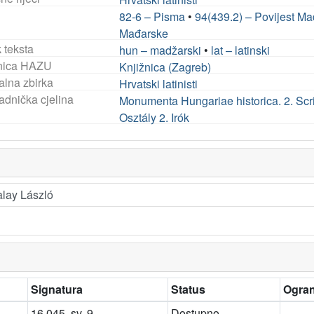
82-6 – Pisma
•
94(439.2) – Povijest Ma
Mađarske
 teksta
hun – madžarski
•
lat – latinski
nica HAZU
Knjižnica (Zagreb)
alna zbirka
Hrvatski latinisti
adnička cjelina
Monumenta Hungariae historica. 2. Scr
Osztály 2. Irók
alay László
Signatura
Status
Ogran
16.045, sv. 9
Dostupno