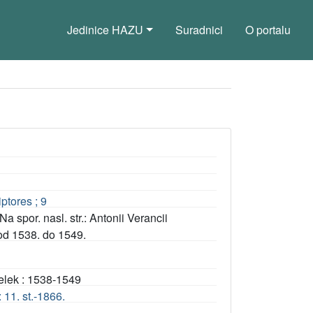
Jedinice HAZU
Suradnici
O portalu
ptores ; 9
Na spor. nasl. str.: Antonii Verancii
 od 1538. do 1549.
elek : 1538-1549
 11. st.-1866.