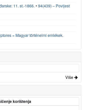
đarske: 11. st.-1866.
•
94(439) – Povijest
iptores = Magyar történelmi emlékek.
Više
ičenje korištenja