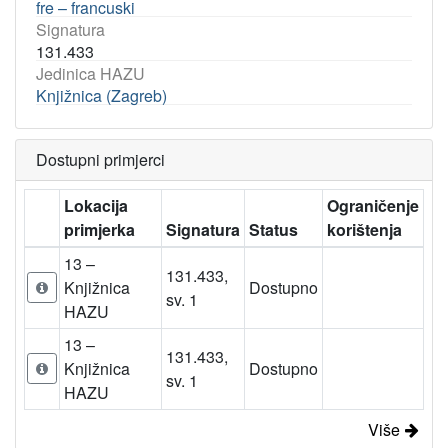
fre – francuski
Signatura
131.433
Jedinica HAZU
Knjižnica (Zagreb)
Dostupni primjerci
Lokacija
Ograničenje
primjerka
Signatura
Status
korištenja
13 –
131.433,
Knjižnica
Dostupno
sv. 1
HAZU
13 –
131.433,
Knjižnica
Dostupno
sv. 1
HAZU
Više