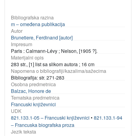
Bibliografska razina
m – omeđena publikacija
Autor
Brunetiere, Ferdinand [autor]
Impresum
Paris : Calmann-Lévy ; Nelson, [1905 ?].
Materijalni opis
283 str., [1] list sa slikom autora ; 16 cm
Napomena o bibliografiji/kazalima/sažecima
Bibliografija: str. 271-283
Osobna predmetnica
Balzac, Honore de
Tematska predmetnica
Francuski književnici
UDK
821.133.1-05 – Francuski književnici
•
821.133.1-94
– Francuska biografska proza
Jezik teksta