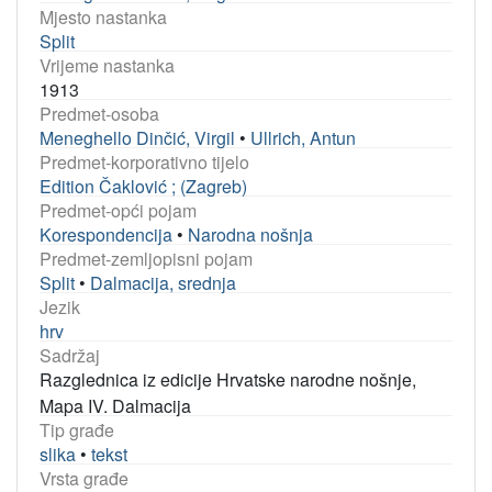
Mjesto nastanka
Split
Vrijeme nastanka
1913
Predmet-osoba
Meneghello Dinčić, Virgil
•
Ullrich, Antun
Predmet-korporativno tijelo
Edition Čaklović ; (Zagreb)
Predmet-opći pojam
Korespondencija
•
Narodna nošnja
Predmet-zemljopisni pojam
Split
•
Dalmacija, srednja
Jezik
hrv
Sadržaj
Razglednica iz edicije Hrvatske narodne nošnje,
Mapa IV. Dalmacija
Tip građe
slika
•
tekst
Vrsta građe