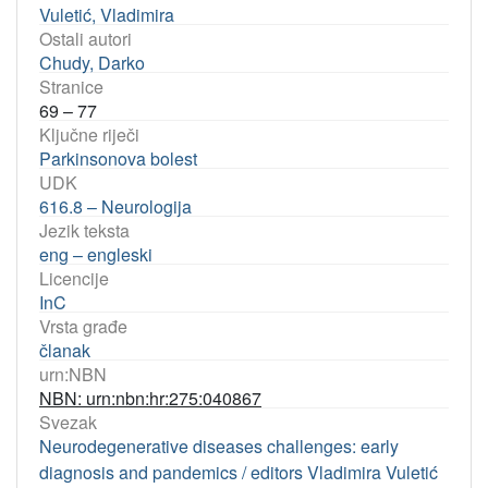
Vuletić, Vladimira
Ostali autori
Chudy, Darko
Stranice
69 – 77
Ključne riječi
Parkinsonova bolest
UDK
616.8 – Neurologija
Jezik teksta
eng – engleski
Licencije
InC
Vrsta građe
članak
urn:NBN
NBN: urn:nbn:hr:275:040867
Svezak
Neurodegenerative diseases challenges: early
diagnosis and pandemics / editors Vladimira Vuletić