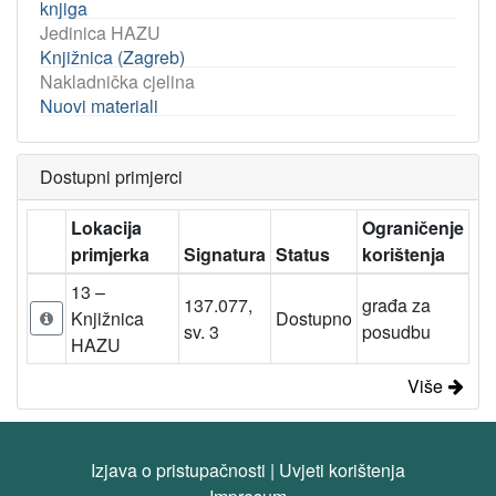
knjiga
Jedinica HAZU
Knjižnica (Zagreb)
Nakladnička cjelina
Nuovi materiali
Dostupni primjerci
Lokacija
Ograničenje
primjerka
Signatura
Status
korištenja
13 –
137.077,
građa za
Knjižnica
Dostupno
sv. 3
posudbu
HAZU
Više
Izjava o pristupačnosti
|
Uvjeti korištenja