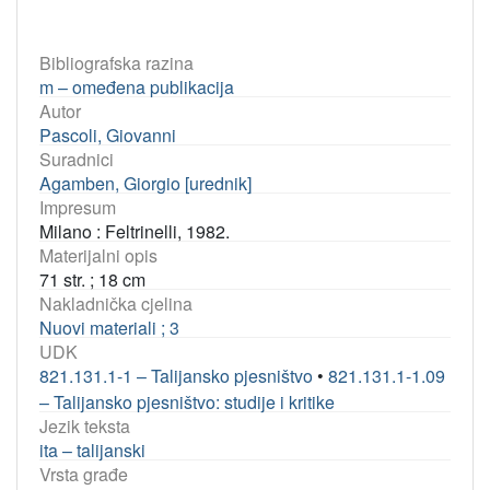
Bibliografska razina
m – omeđena publikacija
Autor
Pascoli, Giovanni
Suradnici
Agamben, Giorgio [urednik]
Impresum
Milano : Feltrinelli, 1982.
Materijalni opis
71 str. ; 18 cm
Nakladnička cjelina
Nuovi materiali ; 3
UDK
821.131.1-1 – Talijansko pjesništvo
•
821.131.1-1.09
– Talijansko pjesništvo: studije i kritike
Jezik teksta
ita – talijanski
Vrsta građe