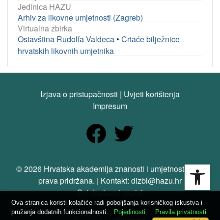
Jedinica HAZU
Arhiv za likovne umjetnosti (Zagreb)
Virtualna zbirka
Ostavština Rudolfa Valdeca
•
Crtaće bilježnice
hrvatskih likovnih umjetnika
Izjava o pristupačnosti
|
Uvjeti korištenja
Impresum
Open
© 2026 Hrvatska akademija znanosti i umjetnosti. Sva
prava pridržana. | Kontakt: dizbi@hazu.hr
Svi dostupni zapisi
Ova stranica koristi kolačiće radi poboljšanja korisničkog iskustva i
pružanja dodatnih funkcionalnosti.
Pojedinosti
Pravila privatnosti