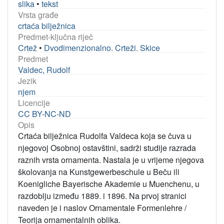
slika
•
tekst
Vrsta građe
crtaća bilježnica
Predmet-ključna riječ
Crtež
•
Dvodimenzionalno. Crteži. Skice
Predmet
Valdec, Rudolf
Jezik
njem
Licencije
CC BY-NC-ND
Opis
Crtaća bilježnica Rudolfa Valdeca koja se čuva u
njegovoj Osobnoj ostavštini, sadrži studije razrada
raznih vrsta ornamenta. Nastala je u vrijeme njegova
školovanja na Kunstgewerbeschule u Beču ili
Koenigliche Bayerische Akademie u Muenchenu, u
razdoblju između 1889. i 1896. Na prvoj stranici
naveden je i naslov Ornamentale Formenlehre /
Teorija ornamentalnih oblika.