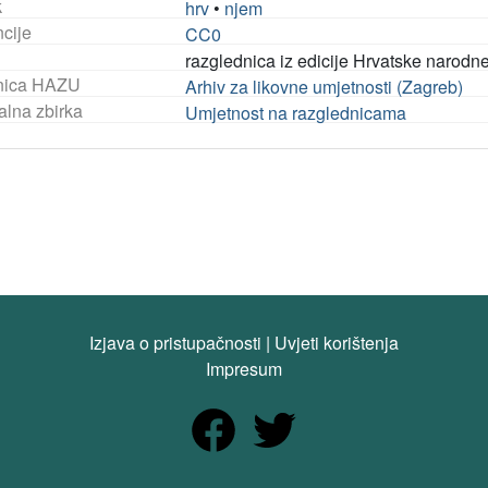
k
hrv
•
njem
ncije
CC0
razglednica iz edicije Hrvatske narodn
nica HAZU
Arhiv za likovne umjetnosti (Zagreb)
alna zbirka
Umjetnost na razglednicama
Izjava o pristupačnosti
|
Uvjeti korištenja
Impresum