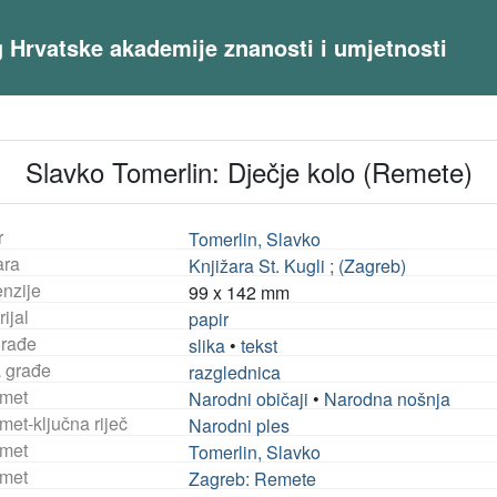
og Hrvatske akademije znanosti i umjetnosti
Slavko Tomerlin: Dječje kolo (Remete)
r
Tomerlin, Slavko
ara
Knjižara St. Kugli ; (Zagreb)
nzije
99 x 142 mm
ijal
papir
građe
slika
•
tekst
a građe
razglednica
met
Narodni običaji
•
Narodna nošnja
met-ključna riječ
Narodni ples
met
Tomerlin, Slavko
met
Zagreb: Remete