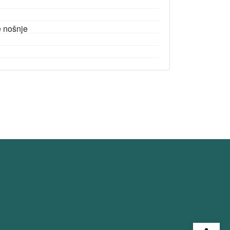
e nošnje
Open