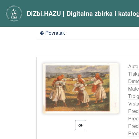
DiZbi.HAZU | Digitalna zbirka i katal
Povratak
Auto
Tisk
Dime
Mater
Tip 
Vrst
Pred
Pred
Pred
Pred