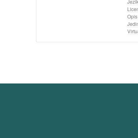
Jezi
Lice
Opis
Jedi
Virtu