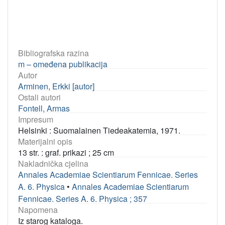
Bibliografska razina
m – omeđena publikacija
Autor
Arminen, Erkki [autor]
Ostali autori
Fontell, Armas
Impresum
Helsinki : Suomalainen Tiedeakatemia, 1971.
Materijalni opis
13 str. : graf. prikazi ; 25 cm
Nakladnička cjelina
Annales Academiae Scientiarum Fennicae. Series
A. 6. Physica
•
Annales Academiae Scientiarum
Fennicae. Series A. 6. Physica ; 357
Napomena
Iz starog kataloga.