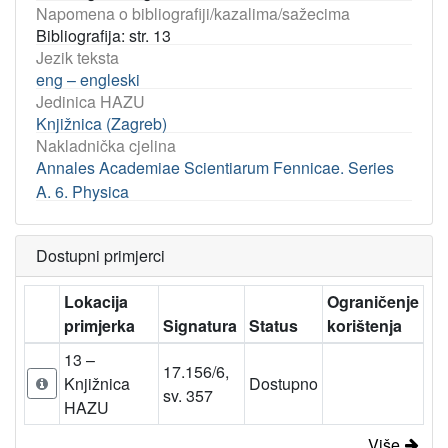
Napomena o bibliografiji/kazalima/sažecima
Bibliografija: str. 13
Jezik teksta
eng – engleski
Jedinica HAZU
Knjižnica (Zagreb)
Nakladnička cjelina
Annales Academiae Scientiarum Fennicae. Series
A. 6. Physica
Dostupni primjerci
Lokacija
Ograničenje
primjerka
Signatura
Status
korištenja
13 –
17.156/6,
Knjižnica
Dostupno
sv. 357
HAZU
Više