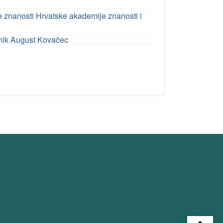
ke znanosti Hrvatske akademije znanosti i
ednik August Kovačec
Open