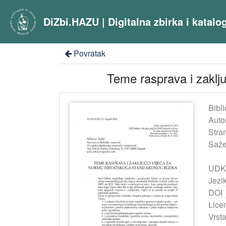
DiZbi.HAZU | Digitalna zbirka i katal
Povratak
Teme rasprava i zaklju
Bibli
Auto
Stra
Saže
UDK
Jezik
DOI
Lice
Vrst