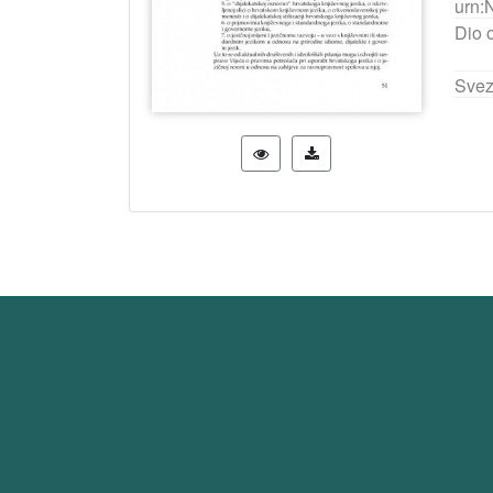
urn:
Dio 
Svez