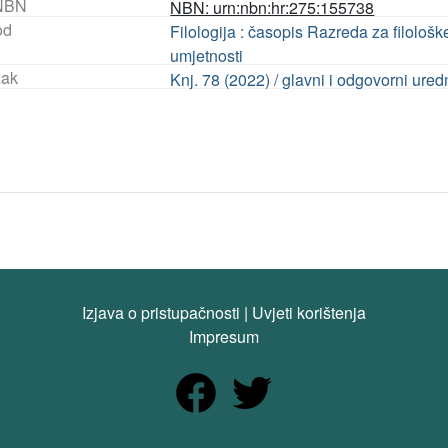
NBN
NBN: urn:nbn:hr:275:155738
od
Filologija : časopis Razreda za filološ
umjetnosti
ak
Knj. 78 (2022) / glavni i odgovorni ur
Izjava o pristupačnosti
|
Uvjeti korištenja
Impresum