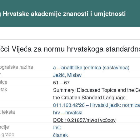
og Hrvatske akademije znanosti i umjetnosti
čci Vijeća za normu hrvatskoga standardno
ografska razina
a – analitička jedinica (sastavnica)
r
Ježić, Mislav
nice
51 – 67
tak
Summary: Discussed Topics and the Con
the Croatian Standard Language
811.163.42'26 – Hrvatski jezik: normiza
 teksta
hrv – hrvatski
DOI: 10.21857/mwo1vc3xoy
ncije
InC
a građe
članak