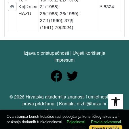
Knjižnica
31(1985);
P-8324
HAZU
35(1988)-36(1989);
37:1(1990); 37[!]
(1991)-70(2024)-
Izjava o pristupačnosti
|
Uvjeti korištenja
Impresum
Open
© 2026 Hrvatska akademija znanosti i umjetnosti. Sva
prava pridržana. | Kontakt: dizbi@hazu.hr
Svi dostupni zapisi
Ova stranica koristi kolačiće radi poboljšanja korisničkog iskustva i
pružanja dodatnih funkcionalnosti.
Pojedinosti
Pravila privatnosti
Dopusti kolačiće