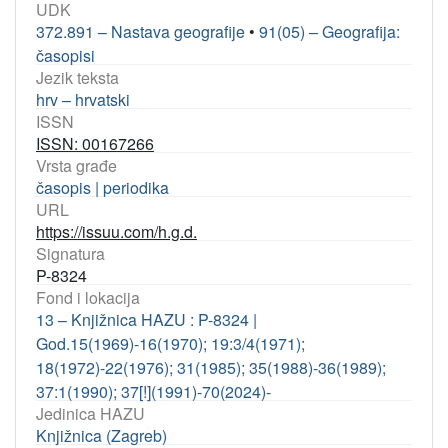
UDK
372.891 – Nastava geografije
•
91(05) – Geografija:
časopisi
Jezik teksta
hrv – hrvatski
ISSN
ISSN: 00167266
Vrsta građe
časopis | periodika
URL
https://issuu.com/h.g.d.
Signatura
P-8324
Fond i lokacija
13 – Knjižnica HAZU : P-8324 |
God.15(1969)-16(1970); 19:3/4(1971);
18(1972)-22(1976); 31(1985); 35(1988)-36(1989);
37:1(1990); 37[!](1991)-70(2024)-
Jedinica HAZU
Knjižnica (Zagreb)