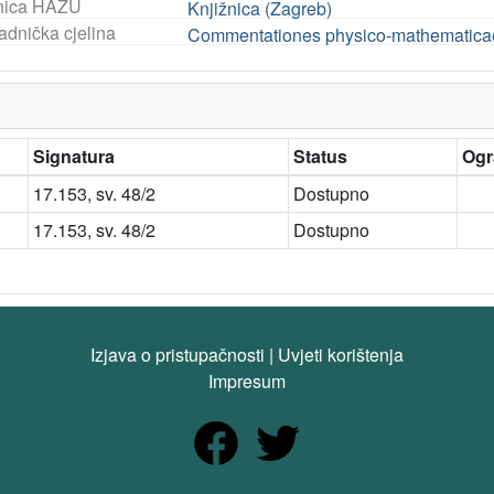
nica HAZU
Knjižnica (Zagreb)
adnička cjelina
Commentationes physico-mathematica
Signatura
Status
Ogr
17.153, sv. 48/2
Dostupno
17.153, sv. 48/2
Dostupno
Izjava o pristupačnosti
|
Uvjeti korištenja
Impresum