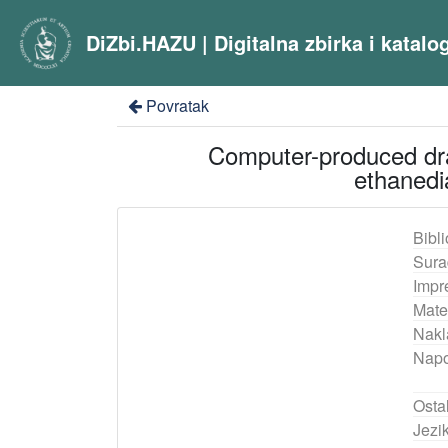
DiZbi.HAZU | Digitalna zbirka i katal
Povratak
Computer-produced drawi
ethanedi
Bibli
Sura
Impr
Mater
Nakl
Nap
Ostal
Jezik