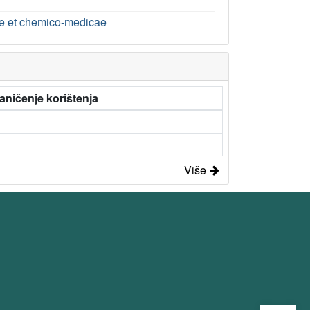
e et chemico-medicae
aničenje korištenja
Više