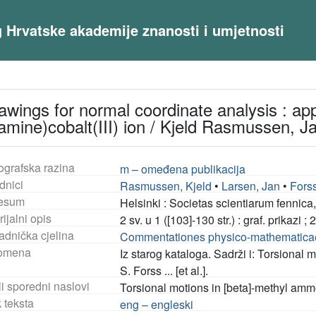
og Hrvatske akademije znanosti i umjetnosti
ngs for normal coordinate analysis : appli
amine)cobalt(III) ion / Kjeld Rasmussen, J
ografska razina
m – omeđena publikacija
dnici
Rasmussen, Kjeld
•
Larsen, Jan
•
Forss
esum
Helsinki : Societas scientiarum fennica
ijalni opis
2 sv. u 1 ([103]-130 str.) : graf. prikazi ;
adnička cjelina
Commentationes physico-mathematicae 
omena
Iz starog kataloga. Sadrži i: Torsional
S. Forss ... [et al.].
i sporedni naslovi
Torsional motions in [beta]-methyl am
 teksta
eng – engleski