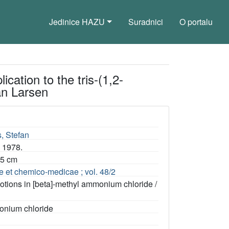
Jedinice HAZU
Suradnici
O portalu
cation to the tris-(1,2-
an Larsen
, Stefan
, 1978.
 25 cm
et chemico-medicae ; vol. 48/2
 motions in [beta]-methyl ammonium chloride /
monium chloride