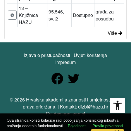
13 –
95.546,
građa za
Knjižnica
Dostupno
sv. 2
posudbu
HAZU
Više
Izjava o pristupačnosti
|
Uvjeti korištenja
Impresum
Open
© 2026 Hrvatska akademija znanosti i umjetnosti. Sva
prava pridržana. | Kontakt: dizbi@hazu.hr
Svi dostupni zapisi
Ova stranica koristi kolačiće radi poboljšanja korisničkog iskustva i
pružanja dodatnih funkcionalnosti.
Pojedinosti
Pravila privatnosti