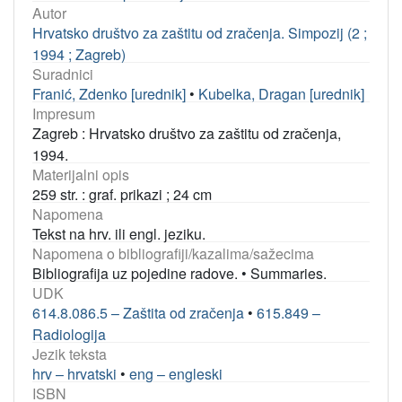
Autor
Hrvatsko društvo za zaštitu od zračenja. Simpozij (2 ;
1994 ; Zagreb)
Suradnici
Franić, Zdenko [urednik]
•
Kubelka, Dragan [urednik]
Impresum
Zagreb : Hrvatsko društvo za zaštitu od zračenja,
1994.
Materijalni opis
259 str. : graf. prikazi ; 24 cm
Napomena
Tekst na hrv. ili engl. jeziku.
Napomena o bibliografiji/kazalima/sažecima
Bibliografija uz pojedine radove.
•
Summaries.
UDK
614.8.086.5 – Zaštita od zračenja
•
615.849 –
Radiologija
Jezik teksta
hrv – hrvatski
•
eng – engleski
ISBN