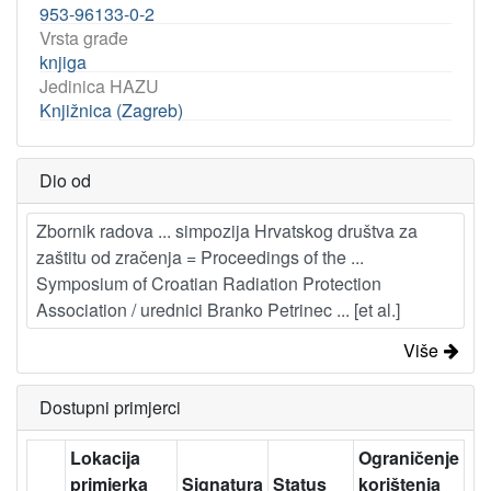
953-96133-0-2
Vrsta građe
knjiga
Jedinica HAZU
Knjižnica (Zagreb)
Dio od
Zbornik radova ... simpozija Hrvatskog društva za
zaštitu od zračenja = Proceedings of the ...
Symposium of Croatian Radiation Protection
Association / urednici Branko Petrinec ... [et al.]
Više
Dostupni primjerci
Lokacija
Ograničenje
primjerka
Signatura
Status
korištenja