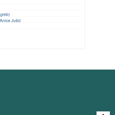
agreb)
 Anice Jušić
Open