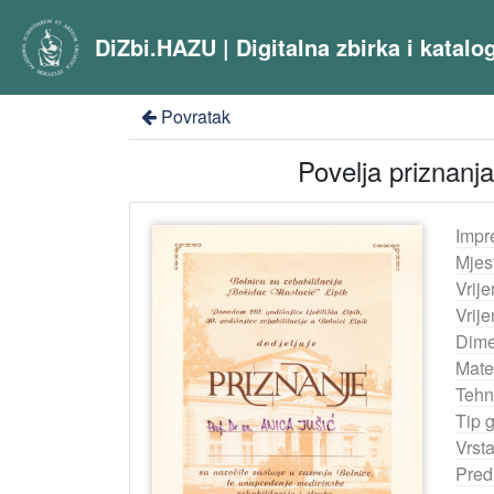
DiZbi.HAZU | Digitalna zbirka i katal
Povratak
Povelja priznanja
Impr
Mjes
Vrij
Vrij
Dime
Mater
Tehn
Tip 
Vrst
Pred