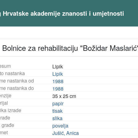
og Hrvatske akademije znanosti i umjetnosti
 Bolnice za rehabilitaciju "Božidar Maslarić"
esum
Lipik
to nastanka
Lipik
eme nastanka od
1988
eme nastanka do
1988
nzije
35 x 25 cm
ijal
papir
ika izrade
tisak
građe
slika
a građe
povelja
met
Jušić, Anica