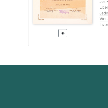
Jezi
Lice
Jedi
Virtu
Inven