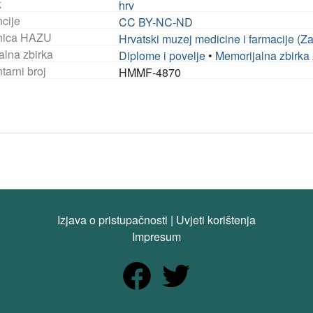
k
hrv
ncije
CC BY-NC-ND
nica HAZU
Hrvatski muzej medicine i farmacije (Z
alna zbirka
Diplome i povelje
•
Memorijalna zbirka
tarni broj
HMMF-4870
Izjava o pristupačnosti
|
Uvjeti korištenja
Impresum