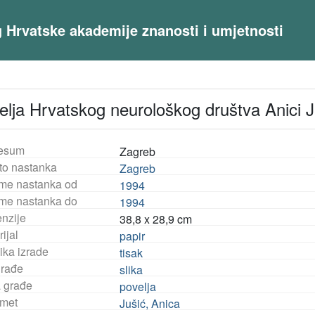
og Hrvatske akademije znanosti i umjetnosti
elja Hrvatskog neurološkog društva Anici J
esum
Zagreb
to nastanka
Zagreb
eme nastanka od
1994
eme nastanka do
1994
nzije
38,8 x 28,9 cm
ijal
papir
ika izrade
tisak
građe
slika
a građe
povelja
met
Jušić, Anica