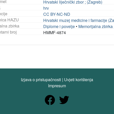
met
Hrvatski liječnički zbor ; (Zagreb)
k
hrv
ncije
CC BY-NC-ND
nica HAZU
Hrvatski muzej medicine i farmacije (Z
alna zbirka
Diplome i povelje
•
Memorijalna zbirka
tarni broj
HMMF-4874
Izjava o pristupačnosti
|
Uvjeti korištenja
Impresum