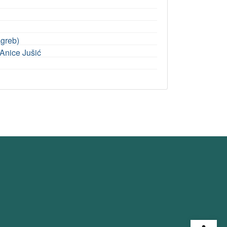
agreb)
 Anice Jušić
Open