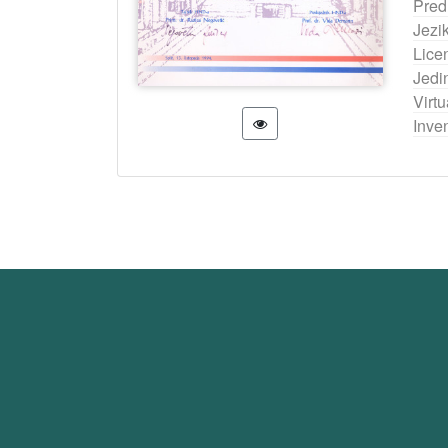
Pred
Jezi
Lice
Jedi
Virtu
Inven