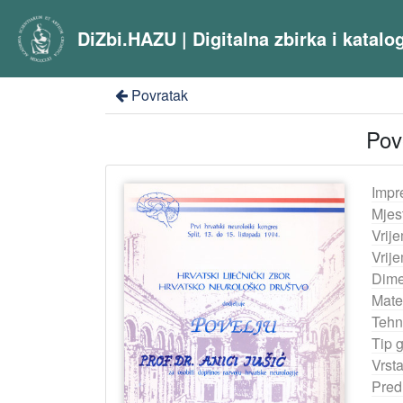
DiZbi.HAZU | Digitalna zbirka i katal
Povratak
Pov
Impr
Mjes
Vrij
Vrij
Dime
Mater
Tehn
Tip 
Vrst
Pred