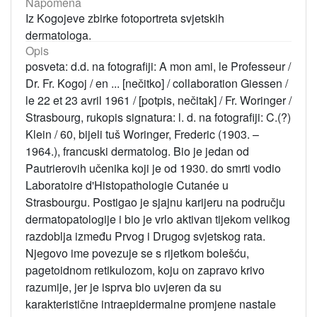
Napomena
Iz Kogojeve zbirke fotoportreta svjetskih
dermatologa.
Opis
posveta: d.d. na fotografiji: A mon ami, le Professeur /
Dr. Fr. Kogoj / en ... [nečitko] / collaboration Giessen /
le 22 et 23 avril 1961 / [potpis, nečitak] / Fr. Woringer /
Strasbourg, rukopis signatura: l. d. na fotografiji: C.(?)
Klein / 60, bijeli tuš Woringer, Frederic (1903. –
1964.), francuski dermatolog. Bio je jedan od
Pautrierovih učenika koji je od 1930. do smrti vodio
Laboratoire d'Histopathologie Cutanée u
Strasbourgu. Postigao je sjajnu karijeru na području
dermatopatologije i bio je vrlo aktivan tijekom velikog
razdoblja između Prvog i Drugog svjetskog rata.
Njegovo ime povezuje se s rijetkom bolešću,
pagetoidnom retikulozom, koju on zapravo krivo
razumije, jer je isprva bio uvjeren da su
karakteristične intraepidermalne promjene nastale