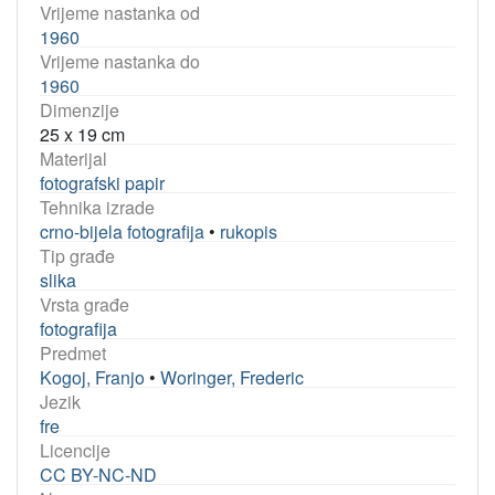
Vrijeme nastanka od
1960
Vrijeme nastanka do
1960
Dimenzije
25 x 19 cm
Materijal
fotografski papir
Tehnika izrade
crno-bijela fotografija
•
rukopis
Tip građe
slika
Vrsta građe
fotografija
Predmet
Kogoj, Franjo
•
Woringer, Frederic
Jezik
fre
Licencije
CC BY-NC-ND