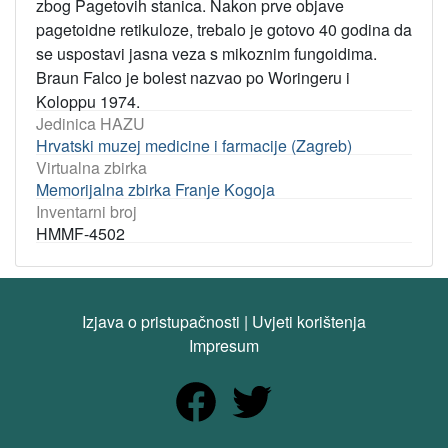
zbog Pagetovih stanica. Nakon prve objave
pagetoidne retikuloze, trebalo je gotovo 40 godina da
se uspostavi jasna veza s mikoznim fungoidima.
Braun Falco je bolest nazvao po Woringeru i
Koloppu 1974.
Jedinica HAZU
Hrvatski muzej medicine i farmacije (Zagreb)
Virtualna zbirka
Memorijalna zbirka Franje Kogoja
Inventarni broj
HMMF-4502
Izjava o pristupačnosti
|
Uvjeti korištenja
Impresum