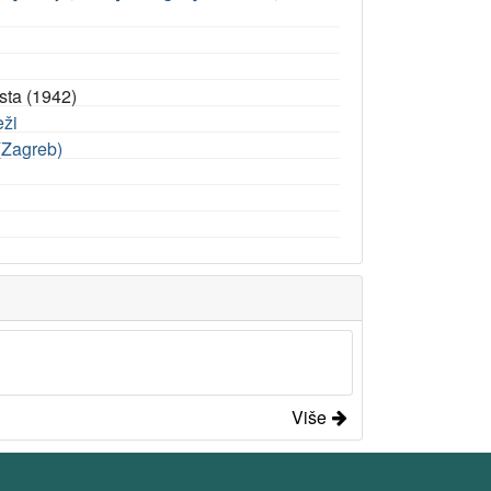
sta (1942)
eži
 (Zagreb)
Više