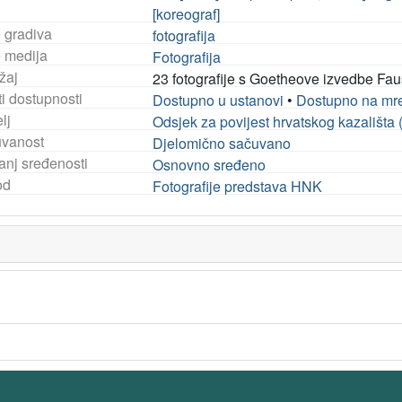
[koreograf]
e gradiva
fotografija
e medija
Fotografija
žaj
23 fotografije s Goetheove izvedbe Fau
i dostupnosti
Dostupno u ustanovi
•
Dostupno na mr
lj
Odsjek za povijest hrvatskog kazališta
vanost
Djelomično sačuvano
anj sređenosti
Osnovno sređeno
od
Fotografije predstava HNK