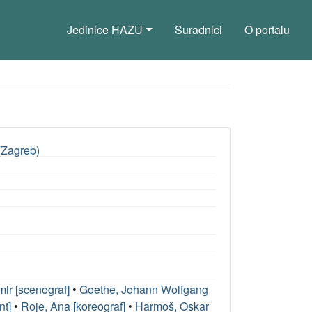
Jedinice HAZU
Suradnici
O portalu
 (Zagreb)
mir [scenograf]
•
Goethe, Johann Wolfgang
nt]
•
Roje, Ana [koreograf]
•
Harmoš, Oskar