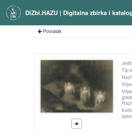
DiZbi.HAZU | Digitalna zbirka i katal
Povratak
Jedi
Tip 
Nazi
Vrij
Vrij
grad
Razi
Količ
opis