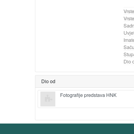
Vrst
Vrst
Sadr
Uvjet
Imate
Saču
Stup
Dio 
Dio od
Fotografije predstava HNK