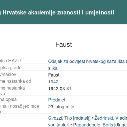
og Hrvatske akademije znanosti i umjetnosti
Faust
nica HAZU
Odsjek za povijest hrvatskog kazališta
opisa građe
slika
v/naslov
Faust
eme nastanka od
1942
eme nastanka
1942-03-31
iva
na opisa
Predmet
ina i nosač jedinice
23 fotografije
a
Strozzi, Tito [redatelj]
•
Žedrinski, Vladi
von [autor]
•
Papandopulo, Boris [dirige