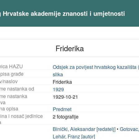
og Hrvatske akademije znanosti i umjetnosti
Friderika
nica HAZU
Odsjek za povijest hrvatskog kazališta
opisa građe
slika
v/naslov
Friderika
eme nastanka od
1929
eme nastanka
1929-10-21
iva
na opisa
Predmet
ina i nosač jedinice
2 fotografije
a
Binički, Aleksandar [redatelj]
•
Gotovac,
Lehár, Franz [autor]