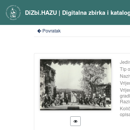
DiZbi.HAZU | Digitalna zbirka i katal
Povratak
Jedi
Tip 
Nazi
Vrij
Vrij
grad
Razi
Količ
opis