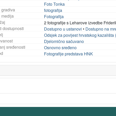
Foto Tonka
e gradiva
fotografija
e medija
Fotografija
žaj
2 fotografije s Leharove izvedbe Frider
i dostupnosti
Dostupno u ustanovi
•
Dostupno na mr
lj
Odsjek za povijest hrvatskog kazališta
vanost
Djelomično sačuvano
anj sređenosti
Osnovno sređeno
od
Fotografije predstava HNK