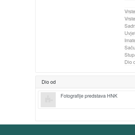
Vrst
Vrst
Sadr
Uvjet
Imate
Saču
Stup
Dio 
Dio od
Fotografije predstava HNK