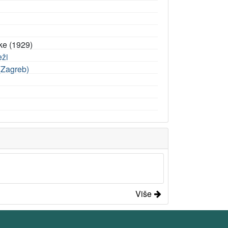
ike (1929)
eži
 (Zagreb)
Više