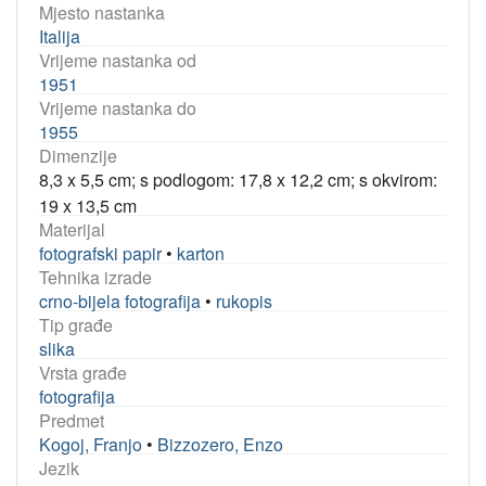
Mjesto nastanka
Italija
Vrijeme nastanka od
1951
Vrijeme nastanka do
1955
Dimenzije
8,3 x 5,5 cm; s podlogom: 17,8 x 12,2 cm; s okvirom:
19 x 13,5 cm
Materijal
fotografski papir
•
karton
Tehnika izrade
crno-bijela fotografija
•
rukopis
Tip građe
slika
Vrsta građe
fotografija
Predmet
Kogoj, Franjo
•
Bizzozero, Enzo
Jezik