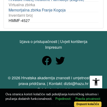
Virtualna zbirka
Memorijalna zbirka Franje Kogoja
Inventarni broj
HMMF-4527
Izjava o pristupačnosti
|
Uvjeti korištenja
Impresum
Open
© 2026 Hrvatska akademija znanosti i umjetnosti. Sva
prava pridržana. | Kontakt: dizbi@hazu.hr
Svi dostupni zapisi
Ova stranica koristi kolačiće radi poboljšanja korisničkog iskustva i
pružanja dodatnih funkcionalnosti.
Pojedinosti
Pravila privatnosti
Dopusti kolačiće