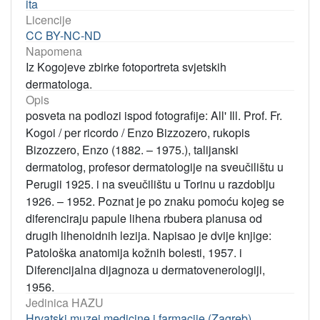
ita
Licencije
CC BY-NC-ND
Napomena
Iz Kogojeve zbirke fotoportreta svjetskih
dermatologa.
Opis
posveta na podlozi ispod fotografije: All' Ill. Prof. Fr.
Kogoi / per ricordo / Enzo Bizzozero, rukopis
Bizozzero, Enzo (1882. – 1975.), talijanski
dermatolog, profesor dermatologije na sveučilištu u
Perugii 1925. i na sveučilištu u Torinu u razdoblju
1926. – 1952. Poznat je po znaku pomoću kojeg se
diferenciraju papule lihena rbubera planusa od
drugih lihenoidnih lezija. Napisao je dvije knjige:
Patološka anatomija kožnih bolesti, 1957. i
Diferencijalna dijagnoza u dermatovenerologiji,
1956.
Jedinica HAZU
Hrvatski muzej medicine i farmacije (Zagreb)