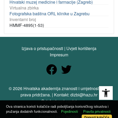
Hrvatski muzej medicine i farmacije (Zagreb)
Virtualna zbirka
Fotografska baština ORL klinike u Zagrebu
Inventarni broj
HMMF-4895(1-53)
Izjava o pristupačnosti
|
Uvjeti korištenja
Impresum
Open
© 2026 Hrvatska akademija znanosti i umjetnosti. Sva
prava pridržana. | Kontakt: dizbi@hazu.hr
Svi dostupni zapisi
Ova stranica koristi kolačiće radi poboljšanja korisničkog iskustva i
pružanja dodatnih funkcionalnosti.
Pojedinosti
Pravila privatnosti
Dopusti kolačiće