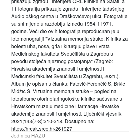
prikazuju zgradu i interijere ORL klinike na Šalati, a
11 fotografija prikazuje zgradu i interijere tadašnjeg
Audiološkog centra u Draškovićevoj ulici. Fotografije
su snimljene u razdoblju između 1954. i 1971.
godine. Veći dio ovih fotografija reproduciran je u
fotomonografiji "Vizualna memorija struke: Klinika za
bolesti uha, nosa, grla i kirurgiju glave i vrata
Medicinskog fakulteta Sveučilišta u Zagrebu u
povodu stoljeća njezinog postojanja" (Zagreb:
Hrvatska akademija znanosti i umjetnosti i
Medicinski fakultet Sveučilišta u Zagrebu, 2021.).
Album je opisan u članku: Fatović-Ferenčić S, Brkić
Midžić S. Vizualna memorija struke – pogled na
fotoalbume otorinolaringološke klinike sačuvane u
Hrvatskom muzeju medicine i farmacije Hrvatske
akademije znanosti i umjetnosti. Liječnički vjesnik.
2021;143(7-8):310-318. Dostupno na:
https://hrcak.srce.hr/261927
Jedinica HAZU