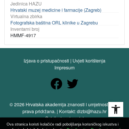
Jedinica HAZU
Hrvatski muzej medicine i farmacije (Zagreb)
Virtualna zbirka
Fotografska baština ORL klinike u Zagrebu
Inventarni broj
HMMF-4917
Izjava o pristupačnosti
|
Uvjeti korištenja
Impresum
Open
© 2026 Hrvatska akademija znanosti i umjetnosti. Sva
prava pridržana. | Kontakt: dizbi@hazu.hr
Svi dostupni zapisi
Ova stranica koristi kolačiće radi poboljšanja korisničkog iskustva i