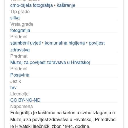
crno-bijela fotografija
•
kaširanje
Tip građe
slika
Vrsta građe
fotografija
Predmet
stambeni uvjeti
•
komunalna higijena
•
povijest
zdravstva
Predmet
Muzej za povijest zdravstva u Hrvatskoj
Predmet
Posavina
Jezik
hrv
Licencije
CC BY-NC-ND
Napomena
Fotografija je kaširana na karton u svrhu izlaganja u
Muzeju za povijest zdravstva u Hrvatskoj. Priređivač
je Hrvatski liječnički zbor, 1944. godine.