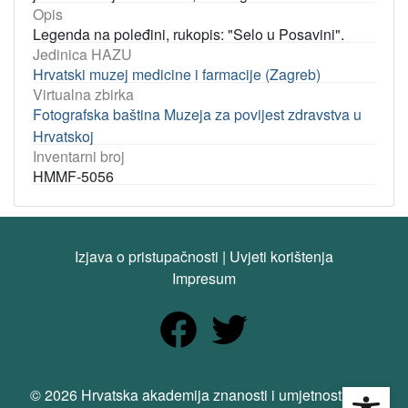
Opis
Legenda na poleđini, rukopis: "Selo u Posavini".
Jedinica HAZU
Hrvatski muzej medicine i farmacije (Zagreb)
Virtualna zbirka
Fotografska baština Muzeja za povijest zdravstva u
Hrvatskoj
Inventarni broj
HMMF-5056
Izjava o pristupačnosti
|
Uvjeti korištenja
Impresum
Open
© 2026 Hrvatska akademija znanosti i umjetnosti. Sva