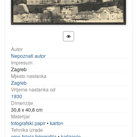
Autor
Nepoznati autor
Impresum
Zagreb
Mjesto nastanka
Zagreb
Vrijeme nastanka od
1930
Dimenzije
30,8 x 40,8 cm
Materijal
fotografski papir
•
karton
Tehnika izrade
crno-bijela fotografija
•
kaširanje