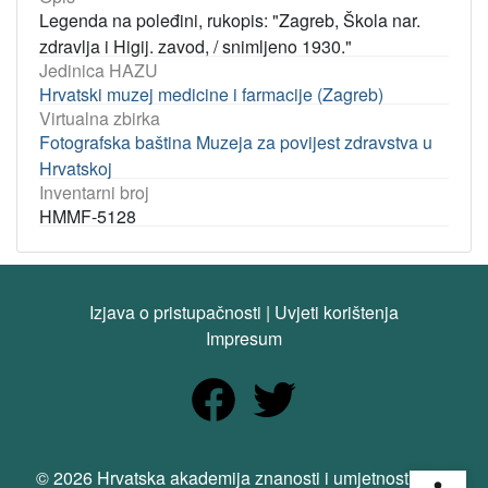
Legenda na poleđini, rukopis: "Zagreb, Škola nar.
zdravlja i Higij. zavod, / snimljeno 1930."
Jedinica HAZU
Hrvatski muzej medicine i farmacije (Zagreb)
Virtualna zbirka
Fotografska baština Muzeja za povijest zdravstva u
Hrvatskoj
Inventarni broj
HMMF-5128
Izjava o pristupačnosti
|
Uvjeti korištenja
Impresum
Open
© 2026 Hrvatska akademija znanosti i umjetnosti. Sva