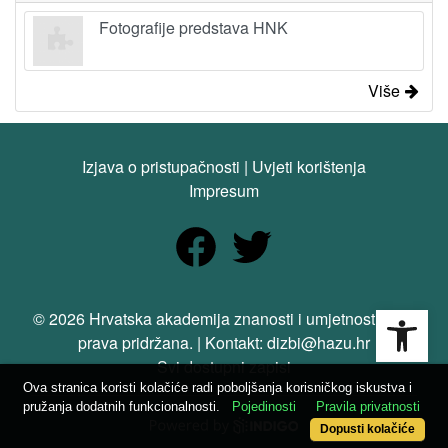
Fotografije predstava HNK
Više
Izjava o pristupačnosti
|
Uvjeti korištenja
Impresum
Open
© 2026 Hrvatska akademija znanosti i umjetnosti. Sva
prava pridržana. | Kontakt: dizbi@hazu.hr
Svi dostupni zapisi
Ova stranica koristi kolačiće radi poboljšanja korisničkog iskustva i
pružanja dodatnih funkcionalnosti.
Pojedinosti
Pravila privatnosti
Dopusti kolačiće