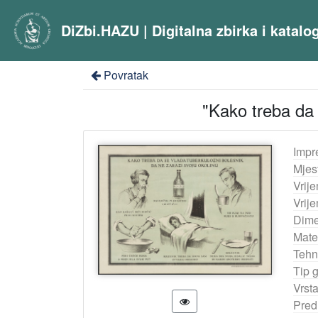
DiZbi.HAZU | Digitalna zbirka i katal
Povratak
"Kako treba da 
Impr
Mjes
Vrij
Vrij
Dime
Mater
Tehn
Tip 
Vrst
Pred