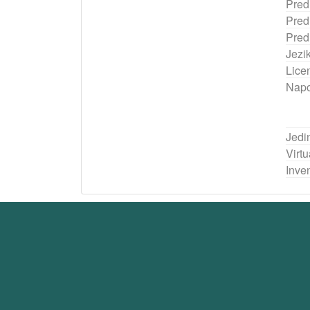
Pred
Pred
Pred
Jezi
Lice
Nap
Jedi
Virtu
Inven