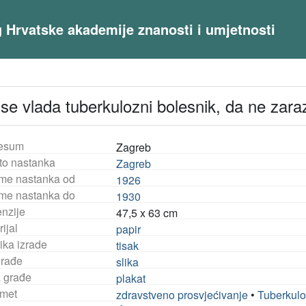
og Hrvatske akademije znanosti i umjetnosti
se vlada tuberkulozni bolesnik, da ne zaraz
esum
Zagreb
to nastanka
Zagreb
eme nastanka od
1926
eme nastanka do
1930
nzije
47,5 x 63 cm
ijal
papir
ika izrade
tisak
građe
slika
a građe
plakat
met
zdravstveno prosvjećivanje
•
Tuberkul