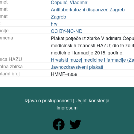
met
Ćepulić, Vladimir
met
Antituberkulozni dispanzer. Zagreb
met
Zagreb
k
hrv
ncije
CC BY-NC-ND
omena
Plakat potječe iz zbirke Vladimira Ćep
medicinskih znanosti HAZU; dio te zbir
medicine i farmacije 2015. godine.
nica HAZU
Hrvatski muzej medicine i farmacije (Z
alna zbirka
Javnozdravstveni plakati
tarni broj
HMMF-4358
Izjava o pristupačnosti
|
Uvjeti korištenja
Impresum