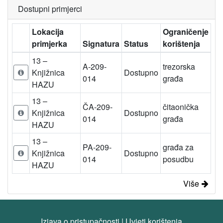
Dostupni primjerci
Lokacija
Ograničenje
primjerka
Signatura
Status
korištenja
13 –
A-209-
trezorska
Knjižnica
Dostupno
014
građa
HAZU
13 –
ČA-209-
čitaonička
Knjižnica
Dostupno
014
građa
HAZU
13 –
PA-209-
građa za
Knjižnica
Dostupno
014
posudbu
HAZU
Više
Izjava o pristupačnosti
|
Uvjeti korištenja