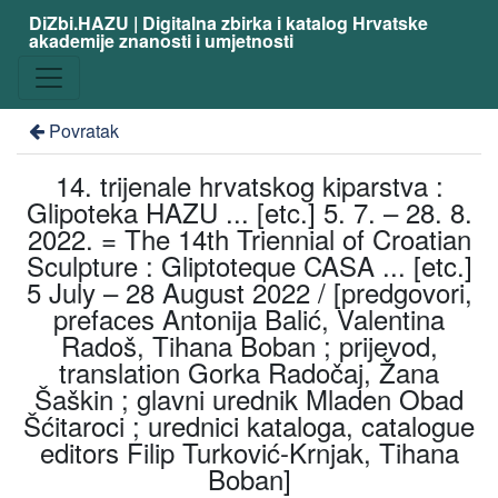
DiZbi.HAZU | Digitalna zbirka i katalog Hrvatske
akademije znanosti i umjetnosti
Povratak
14. trijenale hrvatskog kiparstva :
Glipoteka HAZU ... [etc.] 5. 7. – 28. 8.
2022. = The 14th Triennial of Croatian
Sculpture : Gliptoteque CASA ... [etc.]
5 July – 28 August 2022 / [predgovori,
prefaces Antonija Balić, Valentina
Radoš, Tihana Boban ; prijevod,
translation Gorka Radočaj, Žana
Šaškin ; glavni urednik Mladen Obad
Šćitaroci ; urednici kataloga, catalogue
editors Filip Turković-Krnjak, Tihana
Boban]