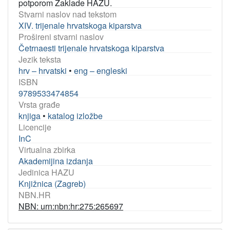
potporom Zaklade HAZU.
Stvarni naslov nad tekstom
XIV. trijenale hrvatskoga kiparstva
Prošireni stvarni naslov
Četrnaesti trijenale hrvatskoga kiparstva
Jezik teksta
hrv – hrvatski
•
eng – engleski
ISBN
9789533474854
Vrsta građe
knjiga
•
katalog izložbe
Licencije
InC
Virtualna zbirka
Akademijina izdanja
Jedinica HAZU
Knjižnica (Zagreb)
NBN.HR
NBN: urn:nbn:hr:275:265697