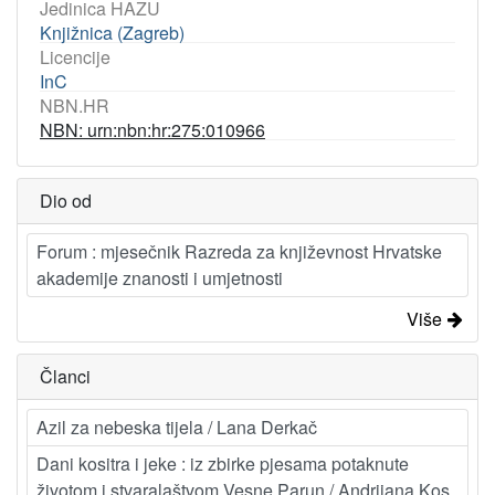
Jedinica HAZU
Knjižnica (Zagreb)
Licencije
InC
NBN.HR
NBN: urn:nbn:hr:275:010966
Dio od
Forum : mjesečnik Razreda za književnost Hrvatske
akademije znanosti i umjetnosti
Više
Članci
Azil za nebeska tijela / Lana Derkač
Dani kositra i jeke : iz zbirke pjesama potaknute
životom i stvaralaštvom Vesne Parun / Andrijana Kos