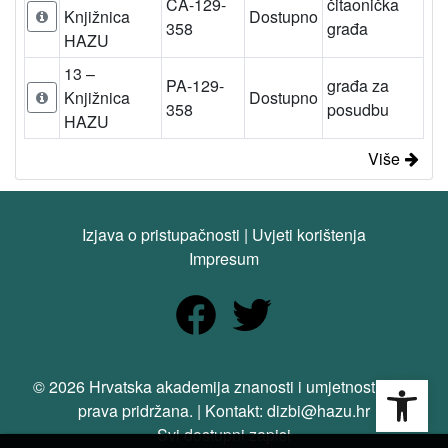
ČA-129-
čitaonička
Knjižnica
Dostupno
358
građa
HAZU
13 –
PA-129-
građa za
Knjižnica
Dostupno
358
posudbu
HAZU
Više
Izjava o pristupačnosti
|
Uvjeti korištenja
Impresum
Open
© 2026 Hrvatska akademija znanosti i umjetnosti. Sva
prava pridržana. | Kontakt: dizbi@hazu.hr
Svi dostupni zapisi