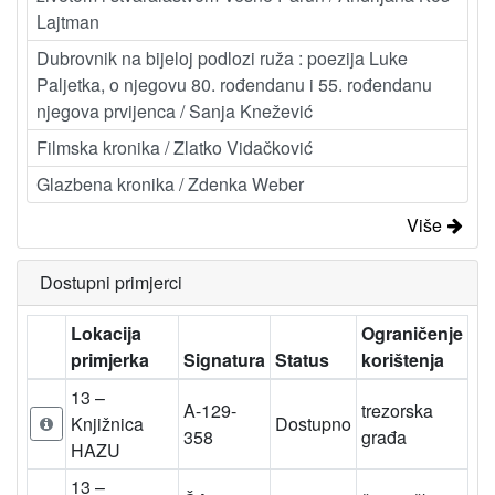
Lajtman
Dubrovnik na bijeloj podlozi ruža : poezija Luke
Paljetka, o njegovu 80. rođendanu i 55. rođendanu
njegova prvijenca / Sanja Knežević
Filmska kronika / Zlatko Vidačković
Glazbena kronika / Zdenka Weber
Više
Dostupni primjerci
Lokacija
Ograničenje
primjerka
Signatura
Status
korištenja
13 –
A-129-
trezorska
Knjižnica
Dostupno
358
građa
HAZU
13 –