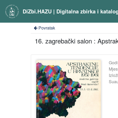
DiZbi.HAZU | Digitalna zbirka i katal
Povratak
16. zagrebački salon : Apstra
Godi
Mjes
Izlož
Suau