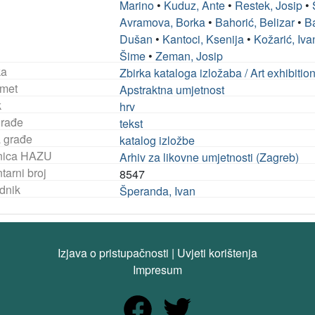
Marino
•
Kuduz, Ante
•
Restek, Josip
•
Avramova, Borka
•
Bahorić, Belizar
•
Ba
Dušan
•
Kantoci, Ksenija
•
Kožarić, Iva
Šime
•
Zeman, Josip
ka
Zbirka kataloga izložaba / Art exhibiti
met
Apstraktna umjetnost
k
hrv
građe
tekst
a građe
katalog izložbe
nica HAZU
Arhiv za likovne umjetnosti (Zagreb)
tarni broj
8547
dnik
Šperanda, Ivan
Izjava o pristupačnosti
|
Uvjeti korištenja
Impresum