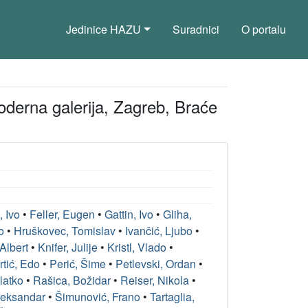
Jedinice HAZU
Suradnici
O portalu
oderna galerija, Zagreb, Braće
, Ivo
•
Feller, Eugen
•
Gattin, Ivo
•
Gliha,
o
•
Hruškovec, Tomislav
•
Ivančić, Ljubo
•
 Albert
•
Knifer, Julije
•
Kristl, Vlado
•
rtić, Edo
•
Perić, Šime
•
Petlevski, Ordan
•
Zlatko
•
Rašica, Božidar
•
Reiser, Nikola
•
leksandar
•
Šimunović, Frano
•
Tartaglia,