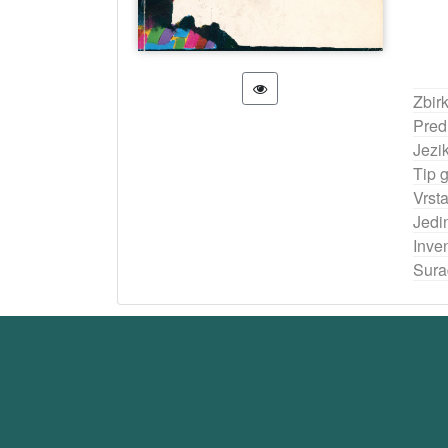
Zbir
Pred
Jezi
Tip 
Vrst
Jedi
Inven
Sura