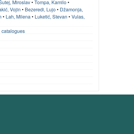
Šutej, Miroslav
•
Tompa, Kamilo
•
kić, Vojin
•
Bezeredi, Lujo
•
Džamonja,
n
•
Lah, Milena
•
Luketić, Stevan
•
Vulas,
on catalogues