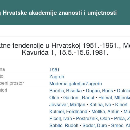
og Hrvatske akademije znanosti i umjetnosti
ktne tendencije u Hrvatskoj 1951.-1961., M
Kavurića 1, 15.5.-15.6.1981.
na
1981
to
Zagreb
beni prostor
Moderna galerija(Zagreb)
tori
Baretić, Biserka
•
Dogan, Boris
•
Dulčić
Oton
•
Goldoni, Raoul
•
Horvat, Miljenk
Jevšovar, Marijan
•
Kalina, Ivo
•
Kinert,
Kulmer, Ferdinand
•
Motika, Antun
•
Mu
Picelj, Ivan
•
Postružnik, Oton
•
Prica, 
Sablić, Rudolf
•
Seder, Đuro
•
Srnec, A