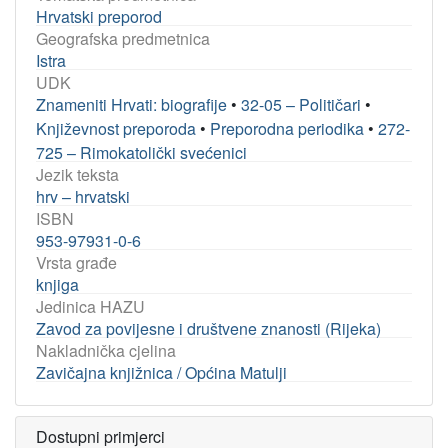
Hrvatski preporod
Geografska predmetnica
Istra
UDK
Znameniti Hrvati: biografije
•
32-05 – Političari
•
Književnost preporoda
•
Preporodna periodika
•
272-
725 – Rimokatolički svećenici
Jezik teksta
hrv – hrvatski
ISBN
953-97931-0-6
Vrsta građe
knjiga
Jedinica HAZU
Zavod za povijesne i društvene znanosti (Rijeka)
Nakladnička cjelina
Zavičajna knjižnica / Općina Matulji
Dostupni primjerci