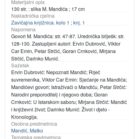
Materijalni opis
130 str. : slika M. Mandića ; 17 cm
Nakladnička cjelina
Zavičajna knjižnica. kolo 1 ; knj. 1
Napomena
Govori M. Mandića: str. 47-87. Urednička bilješk: str.
128-130. Zastupljeni autori: Ervin Dubrović, Viktor
Car Emin, Petar Strčić, Goran Crnković, Mirjana
Strčić, Darinko Munić.
Sažetak
Ervin Dubrović: Nepoznati Mandić; Riječ
suvremenika, Viktor Car Emin: Sjećanje na Mandića;
Mandićevi govori; Istraživači o Mandiću, Petar Strčić:
Narodni preporoditelj i njegovo doba; Goran
Crnković: U Istarskom saboru; Mirjana Strčić: Mandić
i književni život; Darinko Munić: Život i djelo -
Kronologija.
Osobna predmetnica
Mandić, Matko
Tematska predmetnica