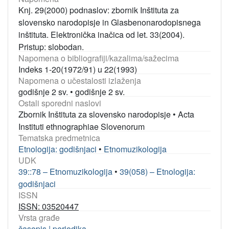
Knj. 29(2000) podnaslov: zbornik Inštituta za
slovensko narodopisje in Glasbenonarodopisnega
inštituta. Elektronička inačica od let. 33(2004).
Pristup: slobodan.
Napomena o bibliografiji/kazalima/sažecima
Indeks 1-20(1972/91) u 22(1993)
Napomena o učestalosti izlaženja
godišnje 2 sv.
•
godišnje 2 sv.
Ostali sporedni naslovi
Zbornik Inštituta za slovensko narodopisje
•
Acta
Instituti ethnographiae Slovenorum
Tematska predmetnica
Etnologija: godišnjaci
•
Etnomuzikologija
UDK
39::78 – Etnomuzikologija
•
39(058) – Etnologija:
godišnjaci
ISSN
ISSN: 03520447
Vrsta građe
časopis | periodika