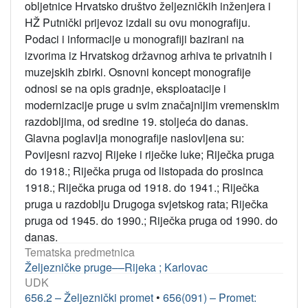
obljetnice Hrvatsko društvo željezničkih inženjera i
HŽ Putnički prijevoz izdali su ovu monografiju.
Podaci i informacije u monografiji bazirani na
izvorima iz Hrvatskog državnog arhiva te privatnih i
muzejskih zbirki. Osnovni koncept monografije
odnosi se na opis gradnje, eksploatacije i
modernizacije pruge u svim značajnijim vremenskim
razdobljima, od sredine 19. stoljeća do danas.
Glavna poglavlja monografije naslovljena su:
Povijesni razvoj Rijeke i riječke luke; Riječka pruga
do 1918.; Riječka pruga od listopada do prosinca
1918.; Riječka pruga od 1918. do 1941.; Riječka
pruga u razdoblju Drugoga svjetskog rata; Riječka
pruga od 1945. do 1990.; Riječka pruga od 1990. do
danas.
Tematska predmetnica
Željezničke pruge––Rijeka ; Karlovac
UDK
656.2 – Željeznički promet
•
656(091) – Promet: