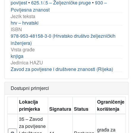
povijest
•
625.1/.5 – Željezničke pruge
•
930 –
Povijesna znanost
Jezik teksta
hrv – hrvatski
ISBN
978-953-48158-3-0 (Hrvatsko društvo željezničkih
inženjera)
Vrsta građe
knjiga
Jedinica HAZU
Zavod za povijesne i društvene znanosti (Rijeka)
Dostupni primjerci
Lokacija
Ograničenje
primjerka
Signatura
Status
korištenja
35 – Zavod
za povijesne
građa za