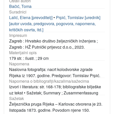
Ostali autori
Bačić, Toma
Suradnici
Lalić, Elena [prevoditelj]
•
Prpić, Tomislav [urednik]
[autor uvoda, predgovora, pogovora, napomena,
kritičkih osvrta, itd.]
Impresum
Zagreb : Hrvatsko društvo željezničkih inženjera ;
Zagreb : HŽ Putnički prijevoz d.o.o., 2023.
Materijalni opis
179 str. : ilustr. ; 29 cm
Napomena
Naslovna fotografija: nacrt kolodvorske zgrade
Rijeka iz 1907. godine. Predgovor: Tomislav Prpić.
Napomena o bibliografiji/kazalima/sažecima
Izvori i literatura: str. 168-178; bibliografske bilješke
uz tekst
•
Sažetak; Summary ; Zusammenfassung
Sažetak
Željeznička pruga Rijeka – Karlovac otvorena je 23.
listopada 1873. godine. Povodom njene 150.