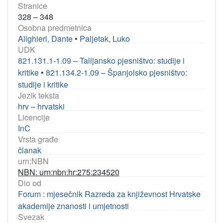
Stranice
328 – 348
Osobna predmetnica
Alighieri, Dante
•
Paljetak, Luko
UDK
821.131.1-1.09 – Talijansko pjesništvo: studije i
kritike
•
821.134.2-1.09 – Španjolsko pjesništvo:
studije i kritike
Jezik teksta
hrv – hrvatski
Licencije
InC
Vrsta građe
članak
urn:NBN
NBN: urn:nbn:hr:275:234520
Dio od
Forum : mjesečnik Razreda za književnost Hrvatske
akademije znanosti i umjetnosti
Svezak