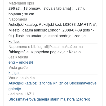
Materijalni opis
296 str., [13 presav. listova s tablama] : ilustr. u
bojama ; 30 cm
Napomena
Aukcijski katalog. Aukcijski kod: L08033 „MARTINE“;
Mjesto i datum aukcije: London, 2008-07-09 (lots 1-
91). Ilustr. na unutarnjoj strani prednje i zadnje
korice.
Napomena o bibliografiji/kazalima/sažecima
Bibliografija uz pojedina poglavlja
•
Kazalo
Jezik teksta
eng – engleski
Vrsta građe
knjiga
Virtualna zbirka
Aukcijski katalozi iz fonda Knjižnice Strossmayerove
galerije
Jedinica HAZU
Strossmayerova galerija starih majstora (Zagreb)